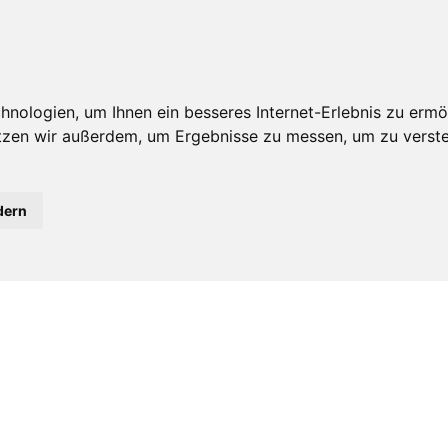
nologien, um Ihnen ein besseres Internet-Erlebnis zu ermö
IATE
IT-MEDIZIN
IT-STORE
MEIN KONTO
JOBS &
utzen wir außerdem, um Ergebnisse zu messen, um zu ver
dern