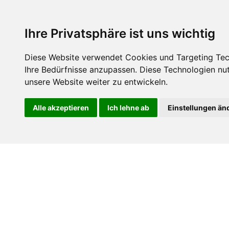
support@itservice.de
+49 7131-8986990
Ihre Privatsphäre ist uns wichtig
Diese Website verwendet Cookies und Targeting Tech
AI
IT-MITTELSTAND
IT-NOTAR
Ihre Bedürfnisse anzupassen. Diese Technologien n
unsere Website weiter zu entwickeln.
Alle akzeptieren
Ich lehne ab
Einstellungen än