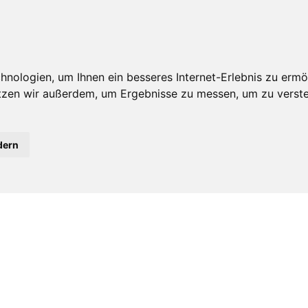
nologien, um Ihnen ein besseres Internet-Erlebnis zu ermö
IATE
IT-MEDIZIN
IT-STORE
MEIN KONTO
JOBS &
utzen wir außerdem, um Ergebnisse zu messen, um zu ver
dern