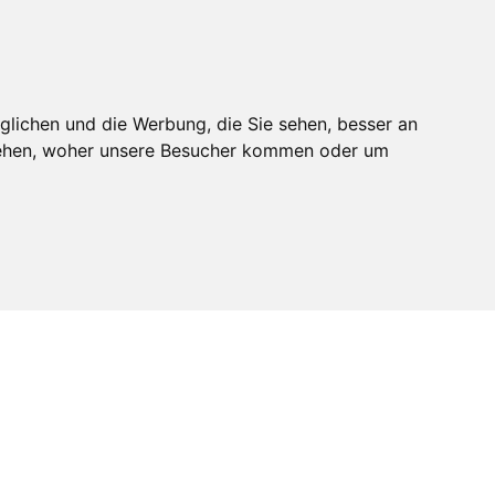
Fernwartung
glichen und die Werbung, die Sie sehen, besser an
 KARRIERE
ÜBER UNS
KONTAKT
stehen, woher unsere Besucher kommen oder um