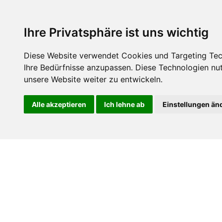
support@itservice.de
+49 7131-8986990
Ihre Privatsphäre ist uns wichtig
Diese Website verwendet Cookies und Targeting Tech
AI
IT-MITTELSTAND
IT-NOTAR
Ihre Bedürfnisse anzupassen. Diese Technologien n
unsere Website weiter zu entwickeln.
Alle akzeptieren
Ich lehne ab
Einstellungen än